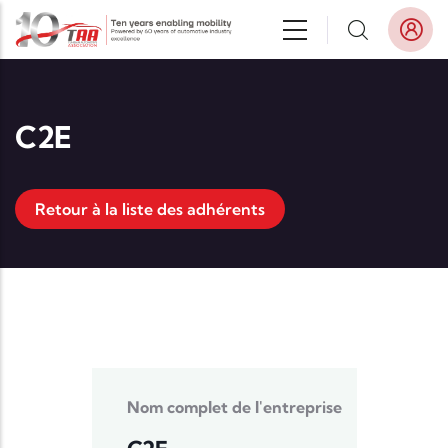
Aller au contenu principal
C2E
Retour à la liste des adhérents
Nom complet de l'entreprise