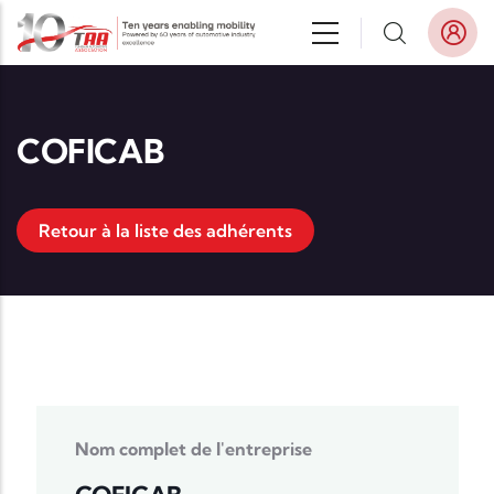
Aller au contenu principal
COFICAB
Retour à la liste des adhérents
Nom complet de l'entreprise