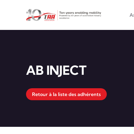
Main na
Aller au contenu principal
A
AB INJECT
Retour à la liste des adhérents