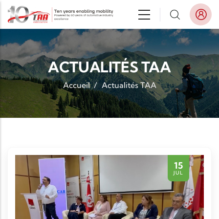
Aller au contenu principal
ACTUALITÉS TAA
Accueil
/
Actualités TAA
15
JUL