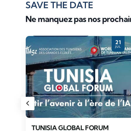
SAVE THE DATE
Ne manquez pas nos procha
Evènement partenaire
28
21
PR
JUL
TUNISIA GLOBAL FORUM