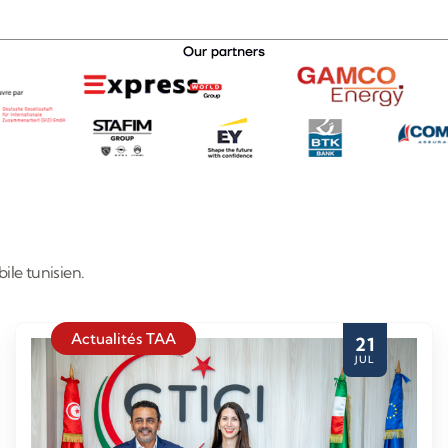
ile tunisien.
Actualités TAA
21
JUL