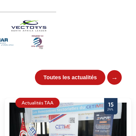
→
Toutes les actualités
Actualités TAA
15
JUL