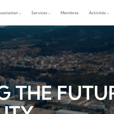
vigation
ssociation
Services
Membres
Activités
G THE FUTU
LITY