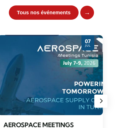
→
Tous nos événements
Evènement partenaire
07
JUL
WO
SE
TUN
AEROSPACE MEETINGS