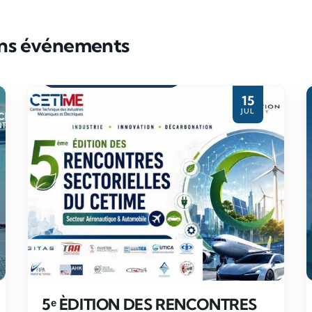
ins événements
Evènement partenaire
15
JUL
5ᵉ ÈDITION DES RENCONTRES