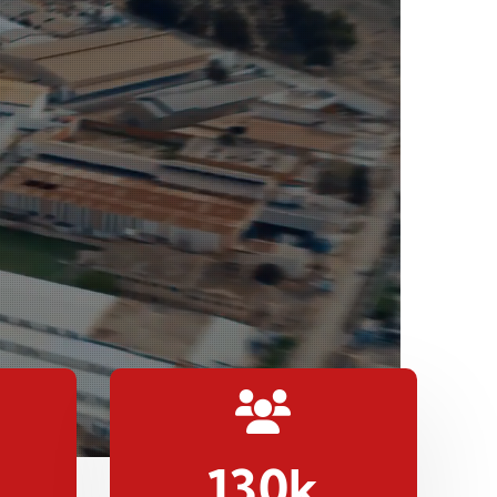
130
k