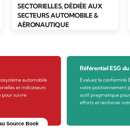
SECTORIELLES, DÈDIÈE AUX
SECTEURS AUTOMOBILE &
AÈRONAUTIQUE
Référentiel ESG du
écosystème automobile
Évaluez la conformité 
orielles et indicateurs
votre positionnement p
 pour suivre
outil pragmatique pour 
efforts et renforcer vot
au Source Book