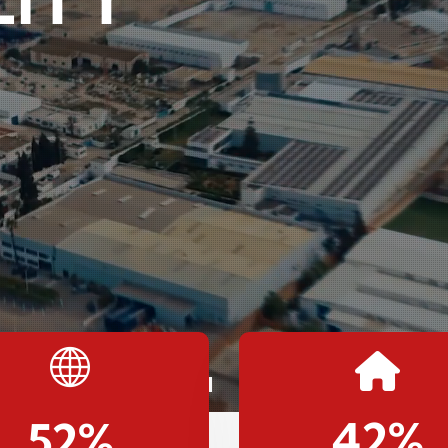
42
%
52
%