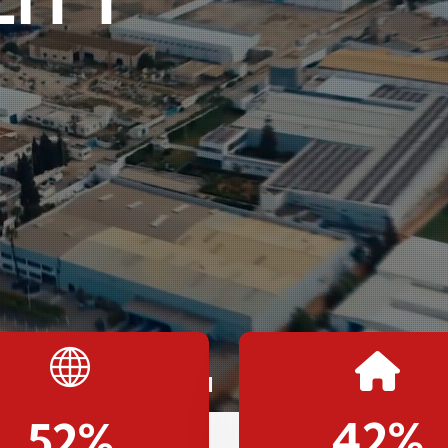
42
%
52
%