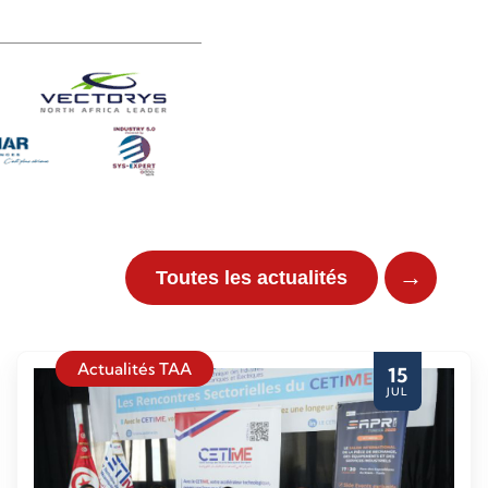
→
Toutes les actualités
Actualités TAA
15
JUL