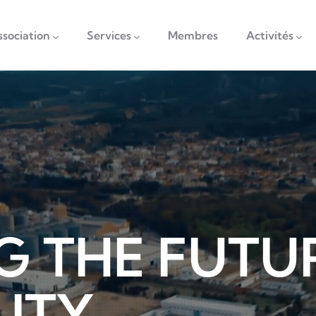
vigation
ssociation
Services
Membres
Activités
G THE FUTU
LITY