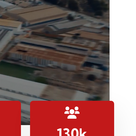
130
k