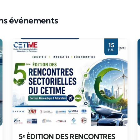
ins événements
Evènement partenaire
15
JUL
5ᵉ ÈDITION DES RENCONTRES