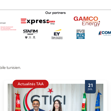
ile tunisien.
Actualités TAA
21
JUL