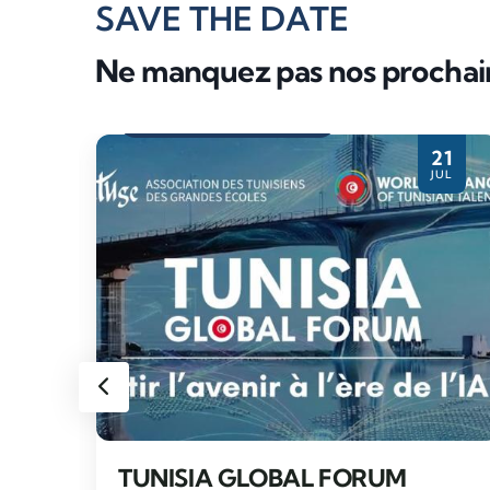
SAVE THE DATE
Ne manquez pas nos procha
Evènement partenaire
28
21
PR
JUL
TUNISIA GLOBAL FORUM