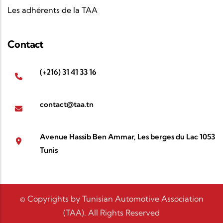
Les adhérents de la TAA
sectoriels
et ses
actions de formation
, la
Tunisian
Automotive Association
continue à
connecter
les acteurs clés de l’industrie automobile
et à
Contact
promouvoir une
Tunisie compétitive, innovante
et durable
.
(+216) 31 41 33 16
contact@taa.tn
Avenue Hassib Ben Ammar, Les berges du Lac 1053
Tunis
© Copyrights by Tunisian Automotive Association
(TAA). All Rights Reserved