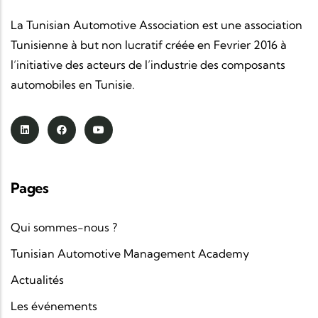
moteur de
l’emploi
, de
l’innovation
et de
la
coopération internationale
, accompagnant la
La Tunisian Automotive Association est une association
transformation du secteur automobile
Tunisienne à but non lucratif créée en Fevrier 2016 à
tunisien.
l’initiative des acteurs de l’industrie des composants
automobiles en Tunisie.
Des partenariats stratégiques
: en
collaboration avec la
GIZ
, les
clusters
et les
associations étrangères
, la TAA renforce les
chaînes de valeur
et accélère la
montée en
compétence
des acteurs industriels.
Pages
Une vision claire et ambitieuse
: positionner la
Tunisie comme hub automobile régional
, à la
Qui sommes-nous ?
croisée du
savoir-faire industriel
et de la
Tunisian Automotive Management Academy
technologie avancée
, au service d’une
Actualités
mobilité plus durable
.
Les événements
À travers ses
initiatives
, ses
événements