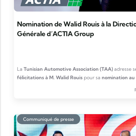
#
TAA
#
AutomotiveTunisia
#
Engagement
#
Ecosystem
#
C
hashtag
hashtag
hashtag
hashtag
#
2k25
hashtag
Nomination de Walid Rouis à la Directi
Générale d’ACTIA Group
La
Tunisian Automotive Association (TAA)
adresse s
félicitations à M. Walid Rouis
pour sa
nomination au
Directeur Général d’ACTIA Group
, effective depuis
décembre 2025
.
Ingénieur de formation et dirigeant reconnu
, M. Wa
dispose d’un parcours solide au sein de l’écosystème
Communiqué de presse
automobile et technologique tunisien et international.
occupé le poste de
Directeur Général d’ACTIA Engi