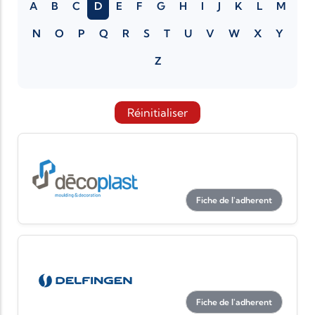
A
B
C
D
E
F
G
H
I
J
K
L
M
N
O
P
Q
R
S
T
U
V
W
X
Y
Z
Réinitialiser
Fiche de l'adherent
Fiche de l'adherent