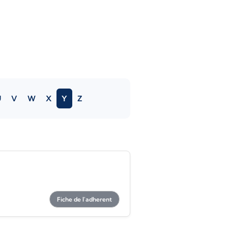
U
V
W
X
Y
Z
Fiche de l'adherent