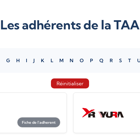
Les adhérents de la TAA
G
H
I
J
K
L
M
N
O
P
Q
R
S
T
Réinitialiser
Fiche de l'adherent