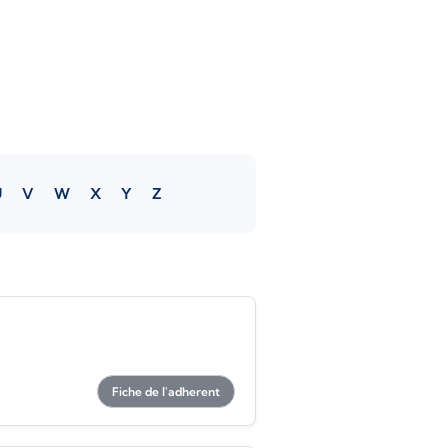
U
V
W
X
Y
Z
Fiche de l'adherent