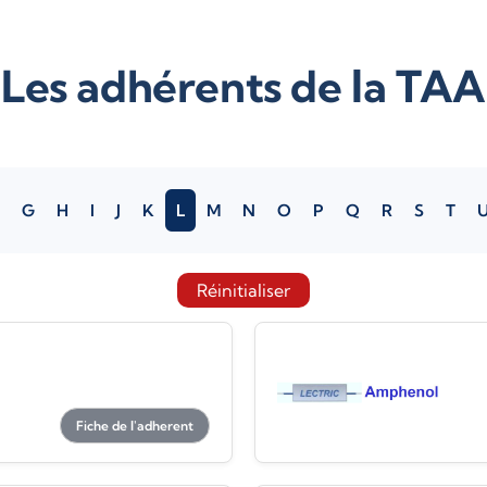
Les adhérents de la TAA
G
H
I
J
K
L
M
N
O
P
Q
R
S
T
Réinitialiser
Fiche de l'adherent