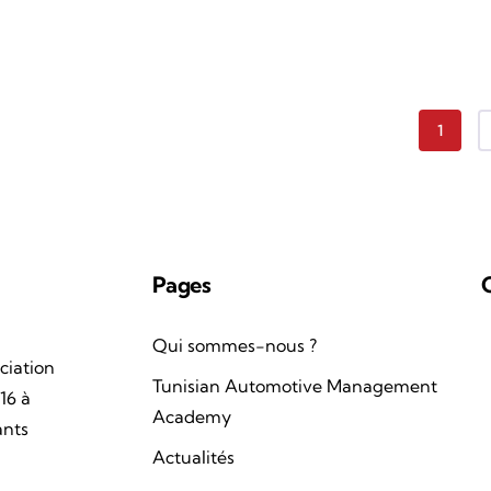
Page c
1
Pages
Qui sommes-nous ?
ciation
Tunisian Automotive Management
16 à
Academy
ants
Actualités