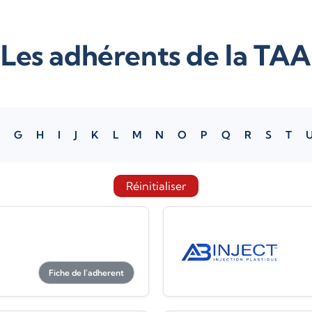
Les adhérents de la TAA
G
H
I
J
K
L
M
N
O
P
Q
R
S
T
Réinitialiser
Fiche de l'adherent