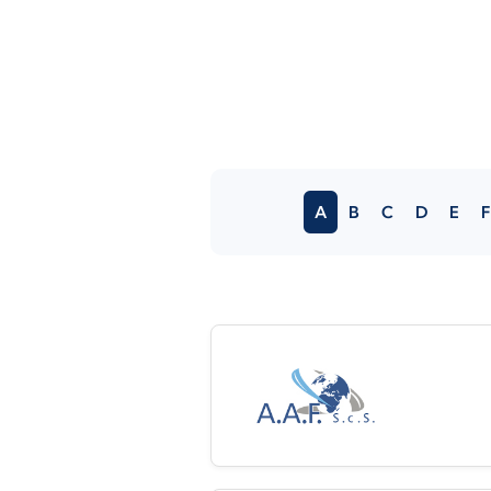
A
B
C
D
E
F