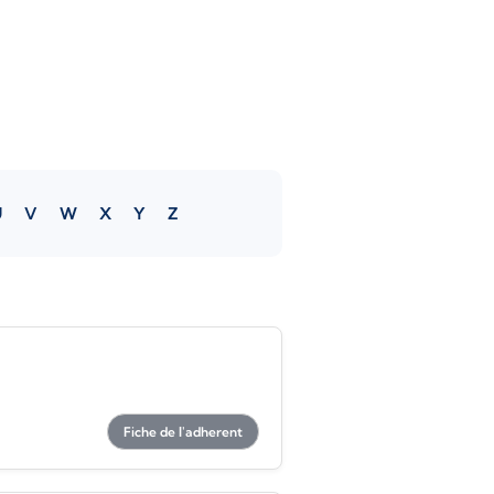
U
V
W
X
Y
Z
Fiche de l'adherent