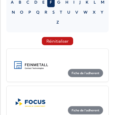
A
B
C
D
E
F
G
H
I
J
K
L
M
N
O
P
Q
R
S
T
U
V
W
X
Y
Z
Réinitialiser
Fiche de l'adherent
Fiche de l'adherent