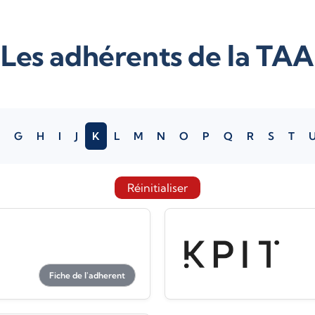
Les adhérents de la TAA
G
H
I
J
K
L
M
N
O
P
Q
R
S
T
Réinitialiser
Fiche de l'adherent