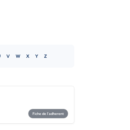
U
V
W
X
Y
Z
Fiche de l'adherent