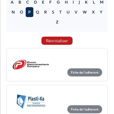
A
B
C
D
E
F
G
H
I
J
K
L
M
N
O
P
Q
R
S
T
U
V
W
X
Y
Z
Réinitialiser
Fiche de l'adherent
Fiche de l'adherent